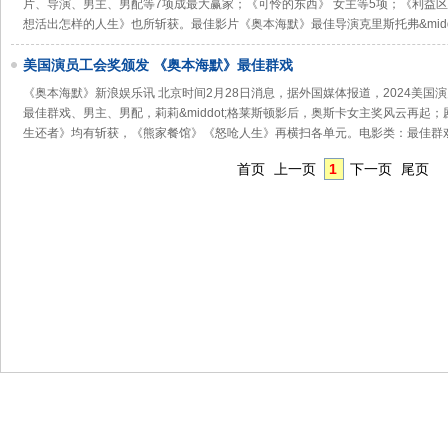
片、导演、男主、男配等7项成最大赢家；《可怜的东西》 女主等5项；《利益
想活出怎样的人生》也所斩获。最佳影片《奥本海默》最佳导演克里斯托弗&midd
美国演员工会奖颁发 《奥本海默》最佳群戏
《奥本海默》新浪娱乐讯 北京时间2月28日消息，据外国媒体报道，2024美
最佳群戏、男主、男配，莉莉&middot;格莱斯顿影后，奥斯卡女主奖风云再起
生还者》均有斩获，《熊家餐馆》《怒呛人生》再横扫各单元。电影类：最佳群
首页
上一页
1
下一页
尾页