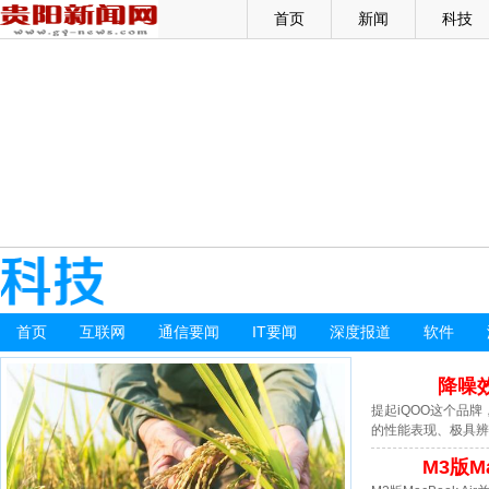
首页
新闻
科技
首页
互联网
通信要闻
IT要闻
深度报道
软件
降噪
提起iQOO这个品
的性能表现、极具辨
M3版M