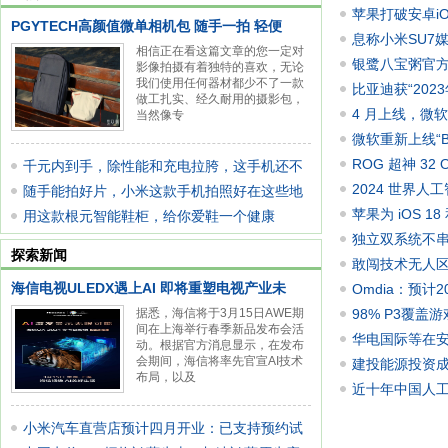
苹果打破安卓iO
PGYTECH高颜值微单相机包 随手一拍 轻便
息称小米SU7
相信正在看这篇文章的您一定对
银鹭八宝粥官方认
影像拍摄有着独特的喜欢，无论
我们使用任何器材都少不了一款
严丝合
比亚迪获“202
做工扎实、经久耐用的摄影包，
4 月上线，微软
当然像专
微软重新上线“Bi
响应速
ROG 超神 32 
千元内到手，除性能和充电拉胯，这手机还不
到手价 999
2024 世界人
错
随手能拍好片，小米这款手机拍照好在这些地
企业包
苹果为 iOS 1
方
用这款根元智能鞋柜，给你爱鞋一个健康
性化需求
独立双系统不串味
的"家"
探索新闻
（日常 489
敢闯技术无人区，
海信电视ULEDX遇上AI 即将重塑电视产业未
Omdia：预计
据悉，海信将于3月15日AWE期
元
98% P3覆盖游
间在上海举行春季新品发布会活
华电国际等在
动。根据官方消息显示，在发布
会期间，海信将率先官宣AI技术
建投能源投资
布局，以及
近十年中国人
小米汽车直营店预计四月开业：已支持预约试