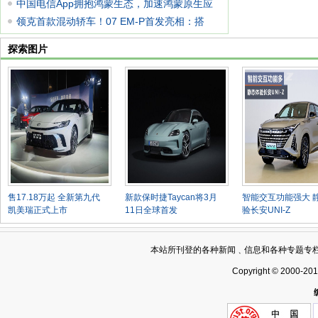
驾
中国电信App拥抱鸿蒙生态，加速鸿蒙原生应
用开
领克首款混动轿车！07 EM-P首发亮相：搭
1.5T插
探索图片
售17.18万起 全新第九代
新款保时捷Taycan将3月
智能交互功能强大 
凯美瑞正式上市
11日全球首发
验长安UNI-Z
本站所刊登的各种新闻﹑信息和各种专题专
Copyright © 2000-20