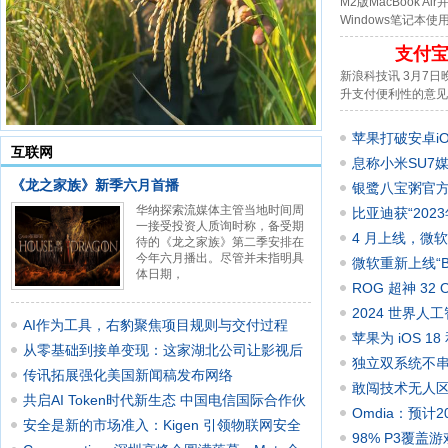
M2版MacBook
Windows笔记本使
支付
新浪科技讯 3月7
升支付便利性的意见
苹果打破安卓iO
互联网
息称小米SU7
《龙之家族》新季六月首播
银鹭八宝粥官方认
华纳探索流媒体主管当地时间周
严丝合
比亚迪获“202
一接受投资人质询时称，备受期
4 月上线，微软
待的《龙之家族》第二季安排在
今年六月播出。尽管并未指明具
微软重新上线“Bi
体日期，
响应速
ROG 超神 32 
到手价 999
2024 世界人
AI作为工具，右豹聚焦项目规则与交付过程
企业包
苹果为 iOS 1
从零基础到接单变现：这家湖北公司让影视后
性化需求
独立双系统不串味
期不
传讯拓展强化美国新闻稿发布网络
（日常 489
敢闯技术无人区，
共启AI Token时代新生态 中国电信国际合作伙
Omdia：预计
伴
安全是新的市场准入：Kigen 引领物联网安全
元
98% P3覆盖游