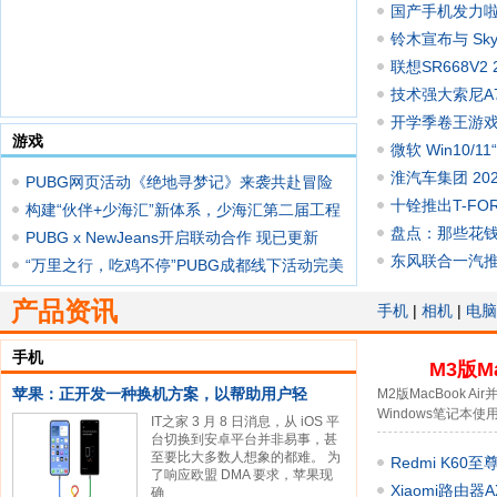
国产手机发力啦
铃木宣布与 Sky
大阪
联想SR668V
技术强大索尼A
开学季卷王游戏本
游戏
微软 Win10/
淮汽车集团 202
PUBG网页活动《绝地寻梦记》来袭共赴冒险
十铨推出T-FOR
之旅
构建“伙伴+少海汇”新体系，少海汇第二届工程
厚铝合金散热片
盘点：那些花
PUBG x NewJeans开启联动合作 现已更新
东风联合一汽推
30.1版本
“万里之行，吃鸡不停”PUBG成都线下活动完美
落
产品资讯
手机
|
相机
|
电脑
手机
M3版M
苹果：正开发一种换机方案，以帮助用户轻
M2版MacBook
Windows笔记本使
IT之家 3 月 8 日消息，从 iOS 平
台切换到安卓平台并非易事，甚
至要比大多数人想象的都难。 为
Redmi K60
了响应欧盟 DMA 要求，苹果现
拥有
Xiaomi路由
确