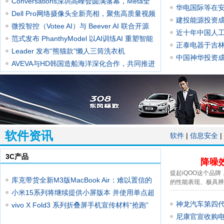
时代
Conversations深圳高峰会圆满落幕，Meta全
华电国际等在
面推
Dell Pro网络摄像头全新亮相，聚焦高质量视频
建投能源投资
与
微投智控（Votee AI）与 Beever AI 联合开源
近十年中国人
Be
范式发布 PhanthyModel 以AI训练AI 重塑智能
正泰电器于吉
建
Leader 发布“熊猫款”懒人三筒洗衣机
中国神华投资
AVEVA与HD韩国造船海洋深化合作，共同推进
数字
软件资讯
软件
|
信息安全
|
3C产品
降噪
提起iQOO这个品
库克带货全新M3版MacBook Air：难以置信的
的性能表现、极具辨
轻薄
小米15系列将继续提供小屏版本 并使用单点超
神龙汽车第四代 
声
vivo X Fold3 系列折叠屏手机宣传材料“抢跑”
龘款首搭
尼康官宣收购电